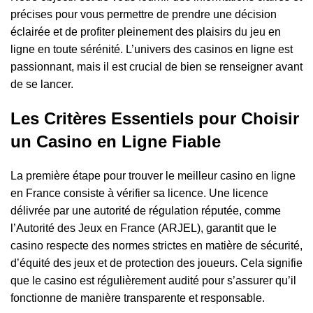
précises pour vous permettre de prendre une décision
éclairée et de profiter pleinement des plaisirs du jeu en
ligne en toute sérénité. L’univers des casinos en ligne est
passionnant, mais il est crucial de bien se renseigner avant
de se lancer.
Les Critères Essentiels pour Choisir
un Casino en Ligne Fiable
La première étape pour trouver le meilleur casino en ligne
en France consiste à vérifier sa licence. Une licence
délivrée par une autorité de régulation réputée, comme
l’Autorité des Jeux en France (ARJEL), garantit que le
casino respecte des normes strictes en matière de sécurité,
d’équité des jeux et de protection des joueurs. Cela signifie
que le casino est régulièrement audité pour s’assurer qu’il
fonctionne de manière transparente et responsable.