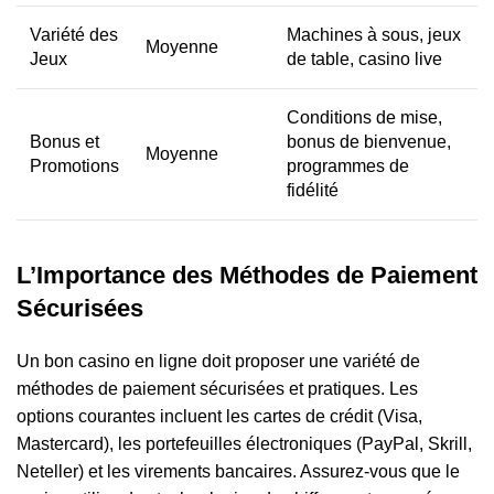
Variété des
Machines à sous, jeux
Moyenne
Jeux
de table, casino live
Conditions de mise,
Bonus et
bonus de bienvenue,
Moyenne
Promotions
programmes de
fidélité
L’Importance des Méthodes de Paiement
Sécurisées
Un bon casino en ligne doit proposer une variété de
méthodes de paiement sécurisées et pratiques. Les
options courantes incluent les cartes de crédit (Visa,
Mastercard), les portefeuilles électroniques (PayPal, Skrill,
Neteller) et les virements bancaires. Assurez-vous que le