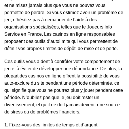
et ne misez jamais plus que vous ne pouvez vous
permettre de perdre. Si vous estimez avoir un problème de
jeu, n’hésitez pas à demander de l’aide à des
organisations spécialisées, telles que le Joueurs Info
Service en France. Les casinos en ligne responsables
proposent des outils d’autolimite qui vous permettent de
définir vos propres limites de dépôt, de mise et de perte.
Ces outils vous aident à contrôler votre comportement de
jeu et à éviter de développer une dépendance. De plus, la
plupart des casinos en ligne offrent la possibilité de vous
auto-exclure du site pendant une période déterminée, ce
qui signifie que vous ne pourrez plus y jouer pendant cette
période. N’oubliez pas que le jeu doit rester un
divertissement, et qu’il ne doit jamais devenir une source
de stress ou de problèmes financiers.
Fixez-vous des limites de temps et d’argent.