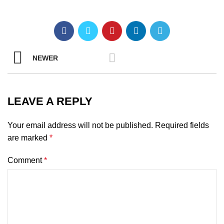
NEWER
LEAVE A REPLY
Your email address will not be published.
Required fields
are marked
*
Comment
*