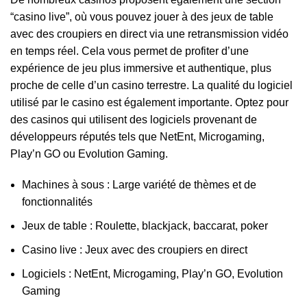
“casino live”, où vous pouvez jouer à des jeux de table
avec des croupiers en direct via une retransmission vidéo
en temps réel. Cela vous permet de profiter d’une
expérience de jeu plus immersive et authentique, plus
proche de celle d’un casino terrestre. La qualité du logiciel
utilisé par le casino est également importante. Optez pour
des casinos qui utilisent des logiciels provenant de
développeurs réputés tels que NetEnt, Microgaming,
Play’n GO ou Evolution Gaming.
Machines à sous : Large variété de thèmes et de
fonctionnalités
Jeux de table : Roulette, blackjack, baccarat, poker
Casino live : Jeux avec des croupiers en direct
Logiciels : NetEnt, Microgaming, Play’n GO, Evolution
Gaming