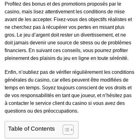
Profitez des bonus et des promotions proposés par le
casino, mais lisez attentivement les conditions de mise
avant de les accepter. Fixez-vous des objectifs réalistes et
ne cherchez pas à récupérer vos pertes en misant plus
gros. Le jeu d’argent doit rester un divertissement, et ne
doit jamais devenir une source de stress ou de problèmes
financiers. En suivant ces conseils, vous pourrez profiter
pleinement des plaisirs du jeu en ligne en toute sérénité.
Enfin, n’oubliez pas de vérifier régulièrement les conditions
générales du casino, car elles peuvent être modifiées de
temps en temps. Soyez toujours conscient de vos droits et
de vos responsabilités en tant que joueur, et n’hésitez pas
à contacter le service client du casino si vous avez des
questions ou des préoccupations.
Table of Contents