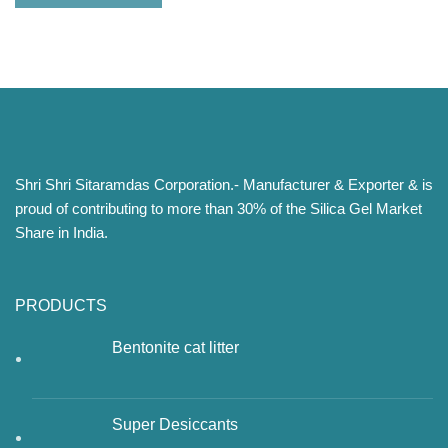
Shri Shri Sitaramdas Corporation.- Manufacturer & Exporter & is
proud of contributing to more than 30% of the Silica Gel Market
Share in India.
PRODUCTS
Bentonite cat litter
Super Desiccants