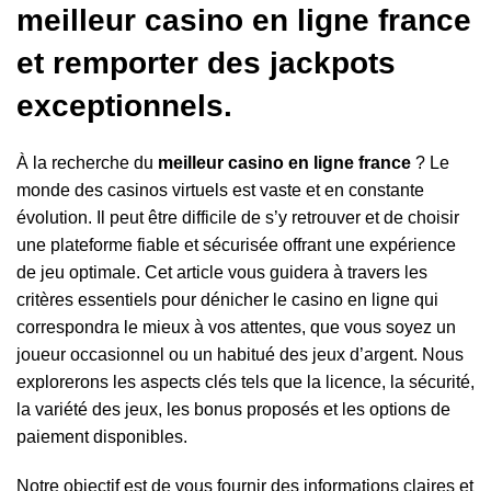
meilleur casino en ligne france
et remporter des jackpots
exceptionnels.
À la recherche du
meilleur casino en ligne france
? Le
monde des casinos virtuels est vaste et en constante
évolution. Il peut être difficile de s’y retrouver et de choisir
une plateforme fiable et sécurisée offrant une expérience
de jeu optimale. Cet article vous guidera à travers les
critères essentiels pour dénicher le casino en ligne qui
correspondra le mieux à vos attentes, que vous soyez un
joueur occasionnel ou un habitué des jeux d’argent. Nous
explorerons les aspects clés tels que la licence, la sécurité,
la variété des jeux, les bonus proposés et les options de
paiement disponibles.
Notre objectif est de vous fournir des informations claires et