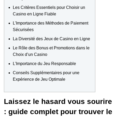
Les Critères Essentiels pour Choisir un
Casino en Ligne Fiable
L’Importance des Méthodes de Paiement
Sécurisées
La Diversité des Jeux de Casino en Ligne
Le Rôle des Bonus et Promotions dans le
Choix d’un Casino
L’Importance du Jeu Responsable
Conseils Supplémentaires pour une
Expérience de Jeu Optimale
Laissez le hasard vous sourire
: guide complet pour trouver le