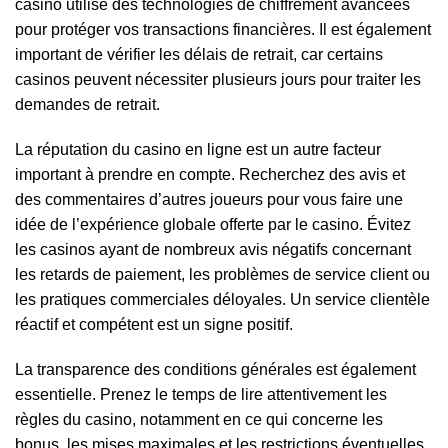
casino utilise des technologies de chiffrement avancées
pour protéger vos transactions financières. Il est également
important de vérifier les délais de retrait, car certains
casinos peuvent nécessiter plusieurs jours pour traiter les
demandes de retrait.
La réputation du casino en ligne est un autre facteur
important à prendre en compte. Recherchez des avis et
des commentaires d’autres joueurs pour vous faire une
idée de l’expérience globale offerte par le casino. Évitez
les casinos ayant de nombreux avis négatifs concernant
les retards de paiement, les problèmes de service client ou
les pratiques commerciales déloyales. Un service clientèle
réactif et compétent est un signe positif.
La transparence des conditions générales est également
essentielle. Prenez le temps de lire attentivement les
règles du casino, notamment en ce qui concerne les
bonus, les mises maximales et les restrictions éventuelles.