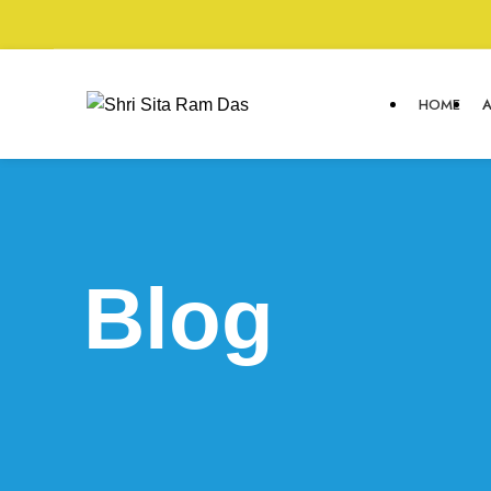
HOME
A
Blog