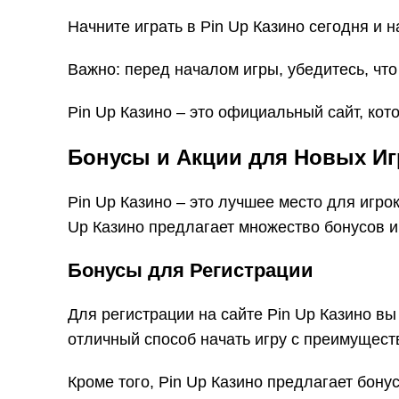
Начните играть в Pin Up Казино сегодня и н
Важно: перед началом игры, убедитесь, что
Pin Up Казино – это официальный сайт, кот
Бонусы и Акции для Новых Иг
Pin Up Казино – это лучшее место для игр
Up Казино предлагает множество бонусов и
Бонусы для Регистрации
Для регистрации на сайте Pin Up Казино вы
отличный способ начать игру с преимущес
Кроме того, Pin Up Казино предлагает бону