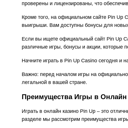
проверены и лицензированы, что обеспечива
Кроме того, на официальном сайте Pin Up C
выигрыши. Вам доступны бонусы для новых 
Если вы ищете официальный сайт Pin Up Cas
различные игры, бонусы и акции, которые п
Начните играть в Pin Up Casino сегодня и 
Важно: перед началом игры на официальном 
легальной в вашей стране.
Преимущества Игры в Онлайн 
Играть в онлайн казино Pin Up – это отли
разделе мы рассмотрим преимущества игры 