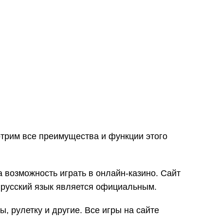
отрим все преимущества и функции этого
а возможность играть в онлайн-казино. Сайт
де русский язык является официальным.
, рулетку и другие. Все игры на сайте