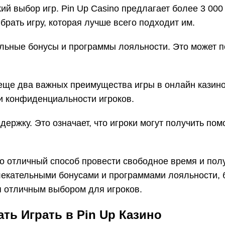
 выбор игр. Pin Up Casino предлагает более 3 000 
брать игру, которая лучше всего подходит им.
ельные бонусы и программы лояльности. Это может 
еще два важных преимущества игры в онлайн казино
и конфиденциальности игроков.
держку. Это означает, что игроки могут получить по
это отличный способ провести свободное время и по
лекательными бонусами и программами лояльности, 
ся отличным выбором для игроков.
ать Играть в Pin Up Казино