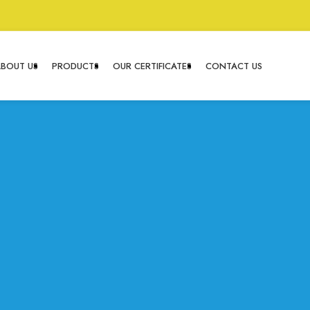
BOUT US
PRODUCTS
OUR CERTIFICATES
CONTACT US